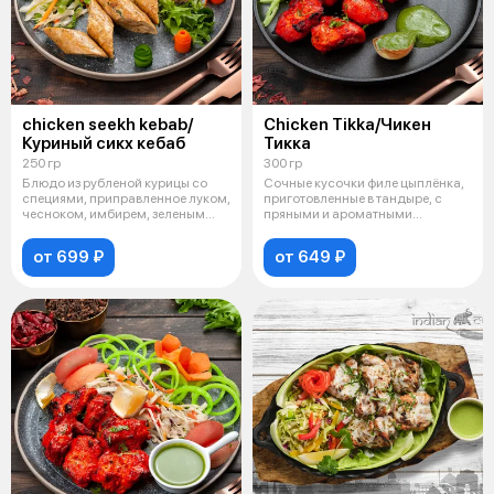
chicken seekh kebab/
Chicken Tikka/Чикен
Куриный сикх кебаб
Тикка
250 гр
300 гр
Блюдо из рубленой курицы со
Сочные кусочки филе цыплёнка,
специями, приправленное луком,
приготовленные в тандыре, с
чесноком, имбирем, зеленым
пряными и ароматными
перц
специями. П
от 699 ₽
от 649 ₽