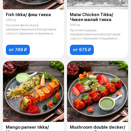
Fish tikka/ фиш тикка
Malai Chicken Tikka/
Чикен малай тикка
250 гр
300 гр
Кусочки филе окуня,
замаринованные в йогуртовом
Кусочки курицы,
соусе с пряными специями и
замаринованные в йогуртовом
приготовленные
соусе с пряными специями и
приготовленные в пе
от 749 ₽
от 675 ₽
Mango paneer tikka/
Mushroom double decker/