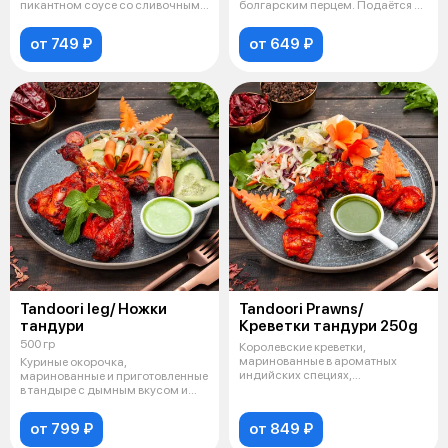
пикантном соусе со сливочным
болгарским перцем. Подаётся с
маслом и спе
мятным
от 749 ₽
от 649 ₽
Tandoori leg/ Ножки
Tandoori Prawns/
тандури
Креветки тандури 250g
500 гр
Королевские креветки,
маринованные в ароматных
Куриные окорочка,
индийских специях,
маринованные и приготовленные
приготовленные в тандыре
в тандыре с дымным вкусом и
специями с йог
от 799 ₽
от 849 ₽