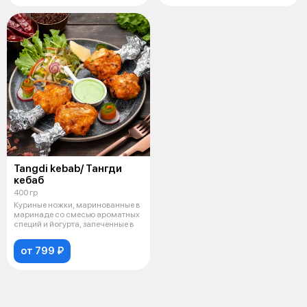
Tangdi kebab/ Тангди
кебаб
400 гр
Куриные ножки, маринованные в
маринаде со смесью ароматных
специй и йогурта, запеченные в
от 799 ₽