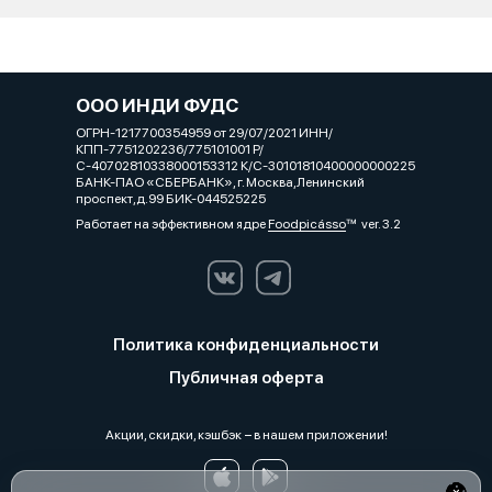
ООО ИНДИ ФУДС
ОГРН-1217700354959 от 29/07/2021 ИНН/
КПП-7751202236/775101001 Р/
С-40702810338000153312 К/С-30101810400000000225
БАНК-ПАО «СБЕРБАНК», г. Москва,Ленинский
проспект,д.99 БИК-044525225
Работает на эффективном ядре
Foodpicásso
ver. 3.2
Политика конфиденциальности
Публичная оферта
Акции, скидки, кэшбэк − в нашем приложении!