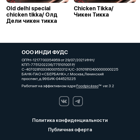
Old delhi special
Chicken Tikka/
chicken tikka/ Олд
Чикен Тикка
Дели чикен тикка
ООО ИНДИ ФУДС
ОГРН-1217700354959 от 29/07/2021 ИНН/
КПП-7751202236/775101001 Р/
С-40702810338000153312 К/С-30101810400000000225
БАНК-ПАО «СБЕРБАНК», г. Москва,Ленинский
проспект,д.99 БИК-044525225
Работает на эффективном ядре
Foodpicásso
ver. 3.2
Политика конфиденциальности
Публичная оферта