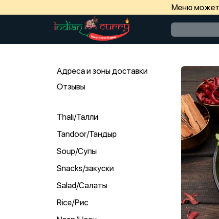
Меню может 
Адреса и зоны доставки
Отзывы
Thali/Талли
Tandoor/Тандыр
Soup/Супы
Snacks/закуски
Salad/Салаты
Rice/Рис