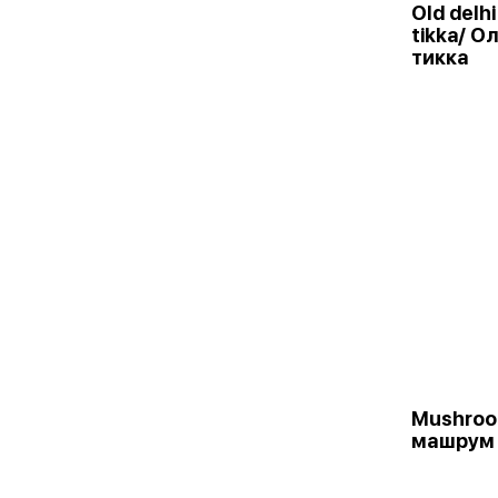
Old delhi
tikka/ О
тикка
Mushroo
машрум 