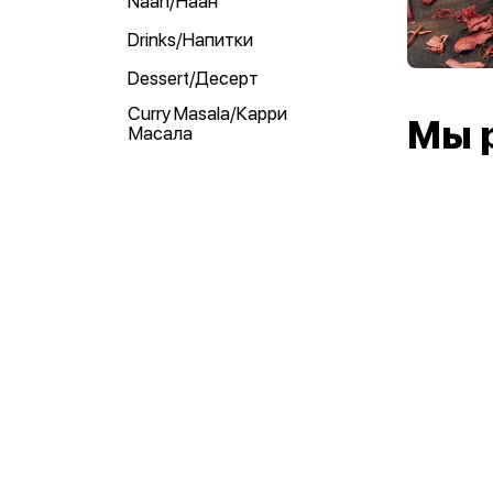
Naan/Наан
Drinks/Напитки
Dessert/Десерт
Curry Masala/Карри
Мы 
Масала