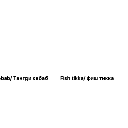
ebab/ Тангди кебаб
Fish tikka/ фиш тикка