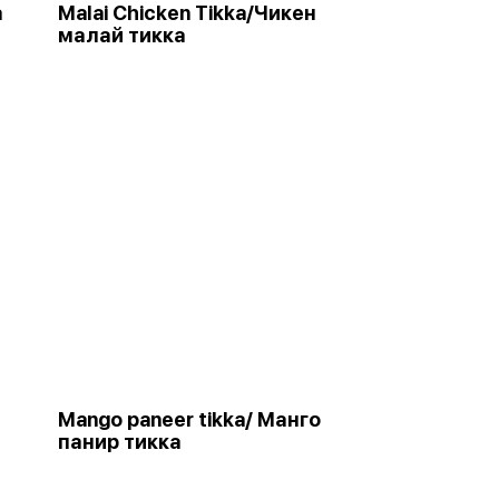
а
Malai Chicken Tikka/Чикен
малай тикка
Mango paneer tikka/ Манго
панир тикка