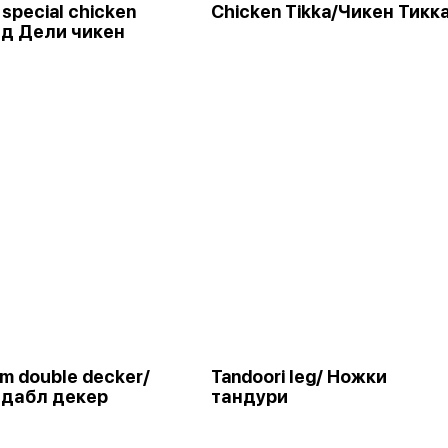
 special chicken
Chicken Tikka/Чикен Тикк
лд Дели чикен
m double decker/
Tandoori leg/ Ножки
дабл декер
тандури