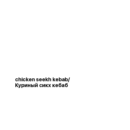
chicken seekh kebab/
Куриный сикх кебаб