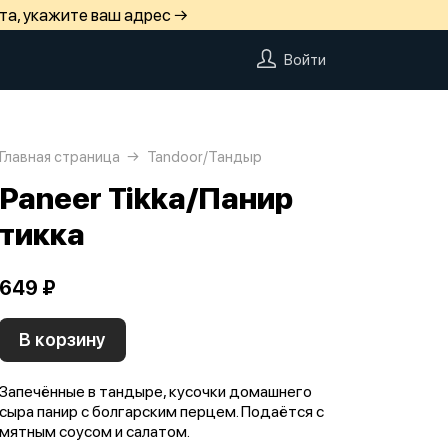
та, укажите ваш адрес →
Войти
Главная страница
Tandoor/Тандыр
Paneer Tikka/Панир
тикка
649 ₽
В корзину
Запечённые в тандыре, кусочки домашнего
сыра панир с болгарским перцем. Подаётся с
мятным соусом и салатом.