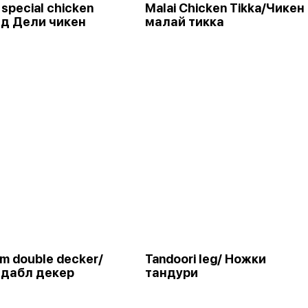
 special chicken
Malai Chicken Tikka/Чикен
лд Дели чикен
малай тикка
m double decker/
Tandoori leg/ Ножки
дабл декер
тандури