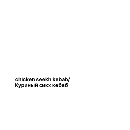
chicken seekh kebab/
Куриный сикх кебаб