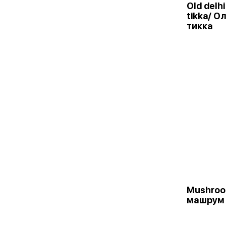
Old delhi
tikka/ О
тикка
Mushroo
машрум 