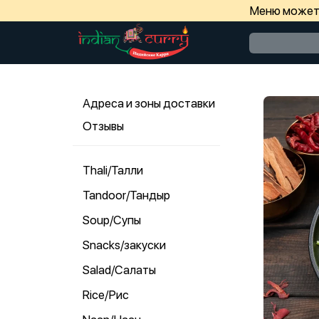
Меню может 
Адреса и зоны доставки
Отзывы
Thali/Талли
Tandoor/Тандыр
Soup/Супы
Snacks/закуски
Salad/Салаты
Rice/Рис