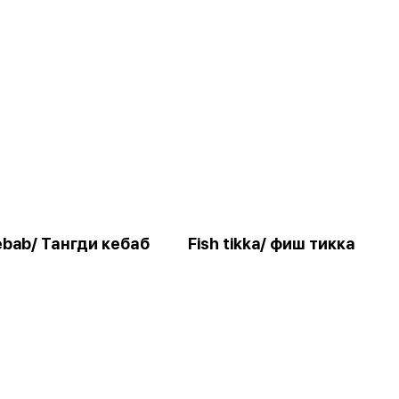
ebab/ Тангди кебаб
Fish tikka/ фиш тикка