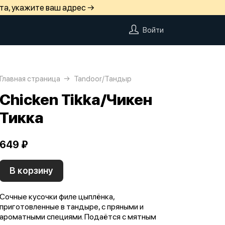
та, укажите ваш адрес →
Войти
Главная страница
Tandoor/Тандыр
Chicken Tikka/Чикен
Тикка
649 ₽
В корзину
Сочные кусочки филе цыплёнка,
приготовленные в тандыре, с пряными и
ароматными специями. Подаётся с мятным