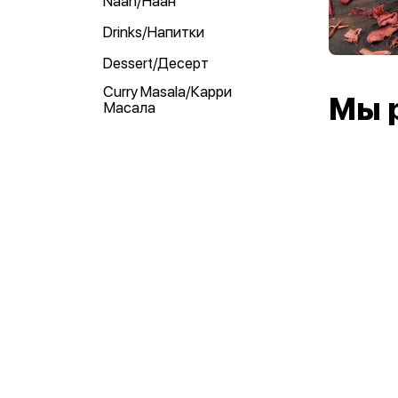
Naan/Наан
Drinks/Напитки
Dessert/Десерт
Curry Masala/Карри
Мы 
Масала