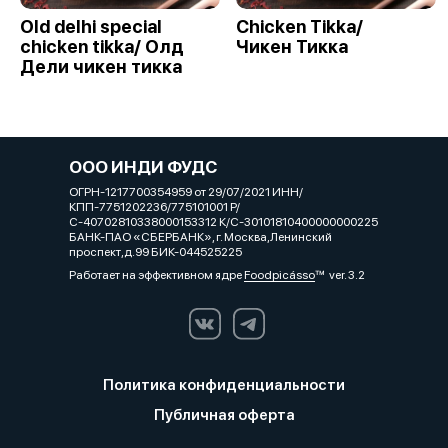
Old delhi special
Chicken Tikka/
chicken tikka/ Олд
Чикен Тикка
Дели чикен тикка
ООО ИНДИ ФУДС
ОГРН-1217700354959 от 29/07/2021 ИНН/
КПП-7751202236/775101001 Р/
С-40702810338000153312 К/С-30101810400000000225
БАНК-ПАО «СБЕРБАНК», г. Москва,Ленинский
проспект,д.99 БИК-044525225
Работает на эффективном ядре
Foodpicásso
ver. 3.2
Политика конфиденциальности
Публичная оферта