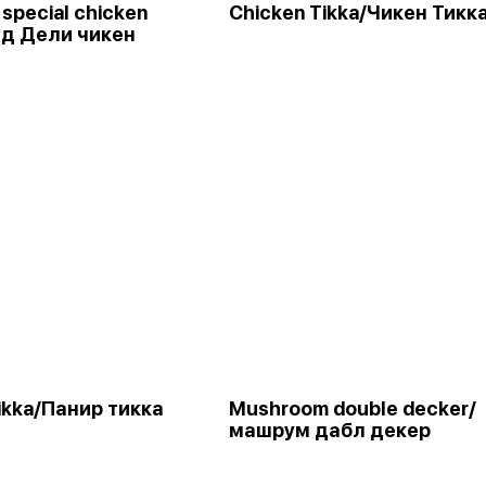
 special chicken
Chicken Tikka/Чикен Тикк
лд Дели чикен
ikka/Панир тикка
Mushroom double decker/
машрум дабл декер