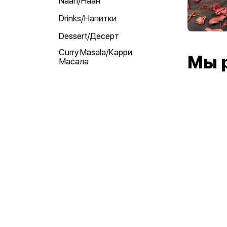
Naan/Наан
Drinks/Напитки
Dessert/Десерт
Curry Masala/Карри
Мы 
Масала