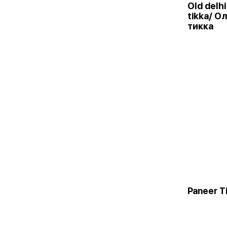
Old delhi
tikka/ О
тикка
Paneer T