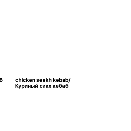
б
chicken seekh kebab/
Куриный сикх кебаб