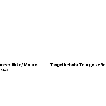
neer tikka/ Манго
Tangdi kebab/ Тангди кеба
икка