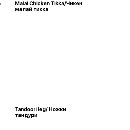
а
Malai Chicken Tikka/Чикен
малай тикка
Tandoori leg/ Ножки
тандури