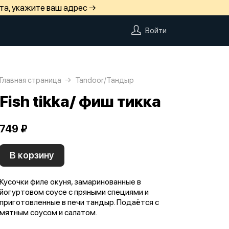
та, укажите ваш адрес →
Войти
Главная страница
Tandoor/Тандыр
Fish tikka/ фиш тикка
749 ₽
В корзину
Кусочки филе окуня, замаринованные в
йогуртовом соусе с пряными специями и
приготовленные в печи тандыр. Подаётся с
мятным соусом и салатом.