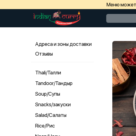
Меню может 
Адреса и зоны доставки
Отзывы
Thali/Талли
Tandoor/Тандыр
Soup/Супы
Snacks/закуски
Salad/Салаты
Rice/Рис