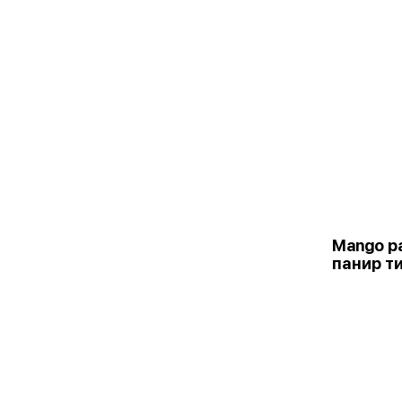
Mango pa
панир т