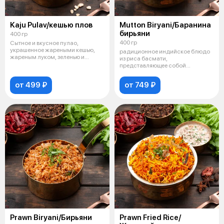
Kaju Pulav/кешью плов
Mutton Biryani/Баранина
бирьяни
400 гр
400 гр
Сытное и вкусное пулао,
украшенное жареными кешью,
радиционное индийское блюдо
жареным луком, зеленью и
из риса басмати,
специями.
представляющее собой
ароматнейший плов с прян
от 499 ₽
от 749 ₽
Prawn Biryani/Бирьяни
Prawn Fried Rice/