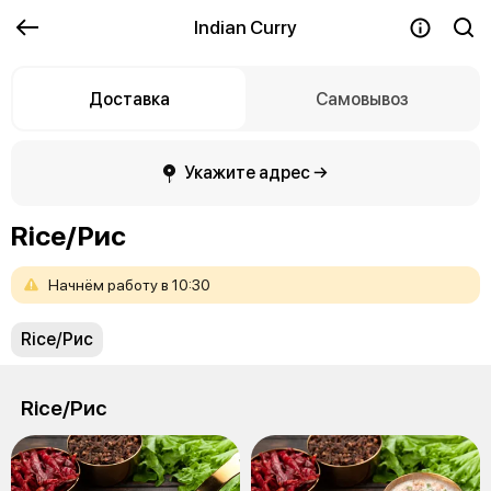
Indian Curry
Доставка
Самовывоз
Укажите адрес →
Rice/Рис
Начнём
работу
в
10:30
Rice/Рис
Rice/Рис