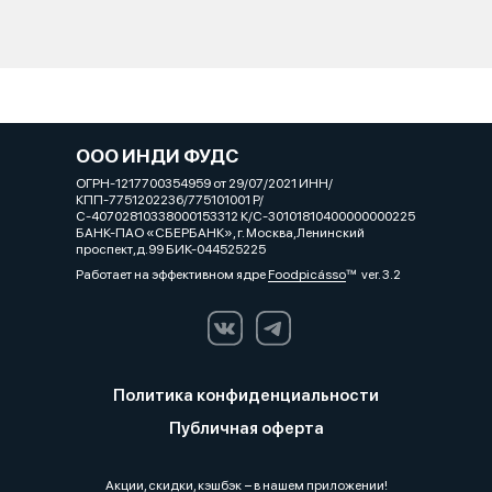
ООО ИНДИ ФУДС
ОГРН-1217700354959 от 29/07/2021 ИНН/
КПП-7751202236/775101001 Р/
С-40702810338000153312 К/С-30101810400000000225
БАНК-ПАО «СБЕРБАНК», г. Москва,Ленинский
проспект,д.99 БИК-044525225
Работает на эффективном ядре
Foodpicásso
ver. 3.2
Политика конфиденциальности
Публичная оферта
Акции, скидки, кэшбэк − в нашем приложении!