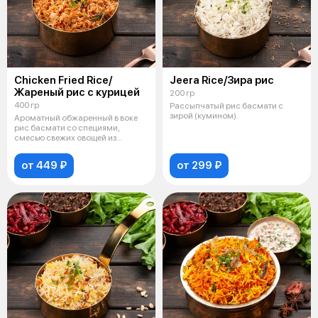
Chicken Fried Rice/
Jeera Rice/Зира рис
Жареный рис с курицей
200 гр
400 гр
Рассыпчатый рис басмати с
зирой (кумином).
Ароматный обжаренный в воке
рис басмати со специями,
смесью свежих овощей из
моркови, болг
от 449 ₽
от 299 ₽