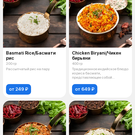
Basmati Rice/Басмати
Chicken Biryani/Чикен
рис
бирьяни
200 гр
400 гр
Рассыпчатый рис на пару
Традиционное индийское блюдо
из риса басмати,
представляющее собой
ароматнейший плов с пря
от 249 ₽
от 649 ₽