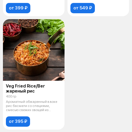
ароматнейший плов с пря
от 399 ₽
от 549 ₽
Veg Fried Rice/Вег
жареный рис
400 гр
Ароматный обжаренный в воке
рис басмати со специями,
смесью свежих овощей из
моркови, болг
от 395 ₽