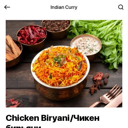
Indian Curry
Chicken Biryani/Чикен