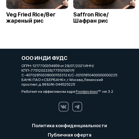
Veg Fried Rice/Вег
Saffron Rice/
жареный рис
Шафран рис
ООО ИНДИ ФУДС
ОГРН-1217700354959 от 29/07/2021 ИНН/
КПП-7751202236/775101001 Р/
С-40702810338000153312 К/С-30101810400000000225
БАНК-ПАО «СБЕРБАНК», г. Москва,Ленинский
проспект,д.99 БИК-044525225
Работает на эффективном ядре
Foodpicásso
ver. 3.2
Политика конфиденциальности
Публичная оферта