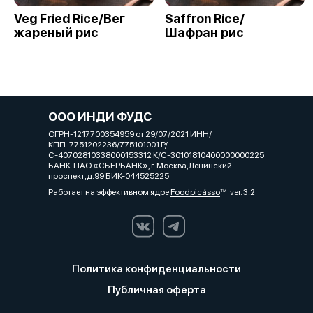
Veg Fried Rice/Вег
Saffron Rice/
жареный рис
Шафран рис
ООО ИНДИ ФУДС
ОГРН-1217700354959 от 29/07/2021 ИНН/
КПП-7751202236/775101001 Р/
С-40702810338000153312 К/С-30101810400000000225
БАНК-ПАО «СБЕРБАНК», г. Москва,Ленинский
проспект,д.99 БИК-044525225
Работает на эффективном ядре
Foodpicásso
ver. 3.2
Политика конфиденциальности
Публичная оферта