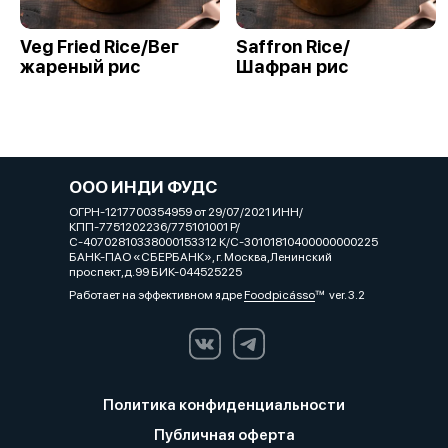
Veg Fried Rice/Вег
Saffron Rice/
жареный рис
Шафран рис
ООО ИНДИ ФУДС
ОГРН-1217700354959 от 29/07/2021 ИНН/
КПП-7751202236/775101001 Р/
С-40702810338000153312 К/С-30101810400000000225
БАНК-ПАО «СБЕРБАНК», г. Москва,Ленинский
проспект,д.99 БИК-044525225
Работает на эффективном ядре
Foodpicásso
ver. 3.2
Политика конфиденциальности
Публичная оферта