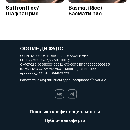
Saffron Rice/
Basmati Rice/
Шафран рис
Басмати рис
ООО ИНДИ ФУДС
ОГРН-1217700354959 от 29/07/2021 ИНН/
КПП-7751202236/775101001 Р/
С-40702810338000153312 К/С-30101810400000000225
БАНК-ПАО «СБЕРБАНК», г. Москва,Ленинский
проспект,д.99 БИК-044525225
Работает на эффективном ядре
Foodpicásso
ver. 3.2
Политика конфиденциальности
Публичная оферта