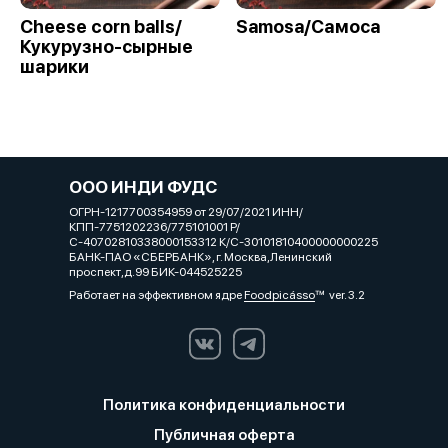
Cheese corn balls/
Samosa/Самоса
Кукурузно-сырные
шарики
ООО ИНДИ ФУДС
ОГРН-1217700354959 от 29/07/2021 ИНН/
КПП-7751202236/775101001 Р/
С-40702810338000153312 К/С-30101810400000000225
БАНК-ПАО «СБЕРБАНК», г. Москва,Ленинский
проспект,д.99 БИК-044525225
Работает на эффективном ядре
Foodpicásso
ver. 3.2
Политика конфиденциальности
Публичная оферта