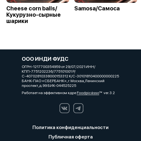
Cheese corn balls/
Samosa/Самоса
Кукурузно-сырные
шарики
ООО ИНДИ ФУДС
ОГРН-1217700354959 от 29/07/2021 ИНН/
КПП-7751202236/775101001 Р/
С-40702810338000153312 К/С-30101810400000000225
БАНК-ПАО «СБЕРБАНК», г. Москва,Ленинский
проспект,д.99 БИК-044525225
Работает на эффективном ядре
Foodpicásso
ver. 3.2
Политика конфиденциальности
Публичная оферта