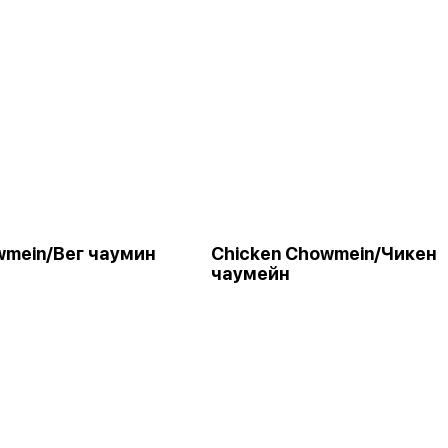
wmein/Вег чаумин
Chicken Chowmein/Чикен
чаумейн