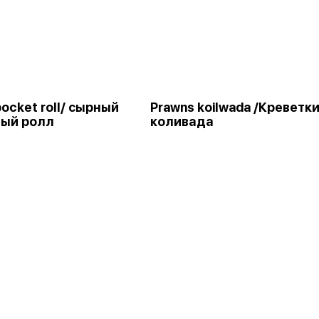
ocket roll/ сырный
Prawns koilwada /Креветк
ый ролл
коливада