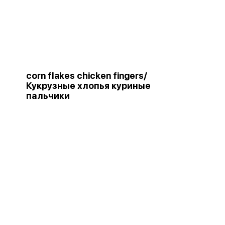
и
corn flakes chicken fingers/
Кукрузные хлопья куриные
пальчики