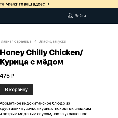
та, укажите ваш адрес →
Войти
Главная страница
Snacks/закуски
Honey Chilly Chicken/
Курица с мёдом
475 ₽
В корзину
Ароматное индокитайское блюдо из
хрустящих кусочков курицы, покрытых сладким
и острым медовым соусом, часто украшенное