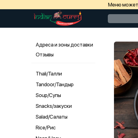
Меню может 
Адреса и зоны доставки
Отзывы
Thali/Талли
Tandoor/Тандыр
Soup/Супы
Snacks/закуски
Salad/Салаты
Rice/Рис