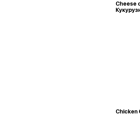
Cheese c
Кукуруз
Chicken