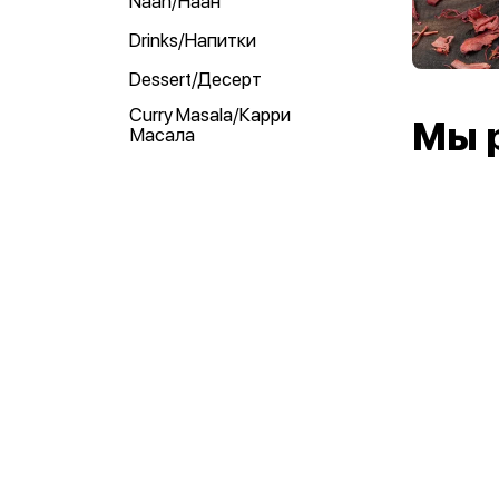
Naan/Наан
Drinks/Напитки
Dessert/Десерт
Curry Masala/Карри
Мы 
Масала