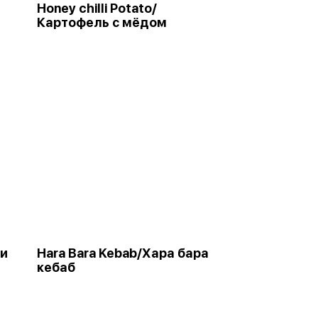
Honey chilli Potato/
Картофель с мёдом
ки
Hara Bara Kebab/Хара бара
кебаб