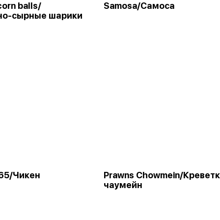
orn balls/
Samosa/Самоса
но-сырные шарики
 65/Чикен
Prawns Chowmein/Кревет
чаумейн