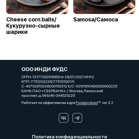
Cheese corn balls/
Samosa/Самоса
Кукурузно-сырные
шарики
ООО ИНДИ ФУДС
ОГРН-1217700354959 от 29/07/2021 ИНН/
КПП-7751202236/775101001 Р/
С-40702810338000153312 К/С-30101810400000000225
БАНК-ПАО «СБЕРБАНК», г. Москва,Ленинский
проспект,д.99 БИК-044525225
Работает на эффективном ядре
Foodpicásso
ver. 3.2
Политика конфиденциальности