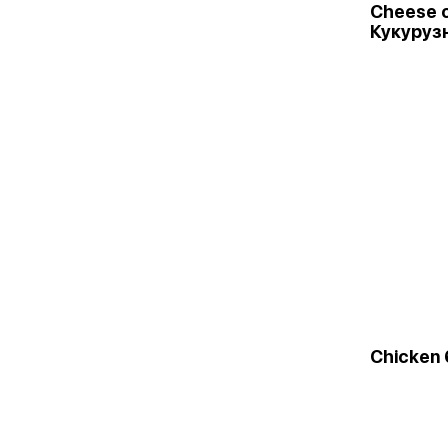
Cheese c
Кукуруз
Chicken