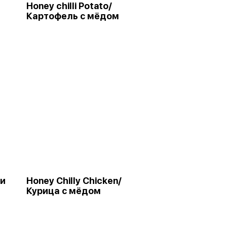
Honey chilli Potato/
Картофель с мёдом
ки
Honey Chilly Chicken/
Курица с мёдом