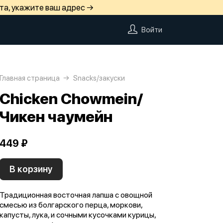
та, укажите ваш адрес →
Войти
Главная страница
Snacks/закуски
Chicken Chowmein/
Чикен чаумейн
449 ₽
В корзину
Традиционная восточная лапша с овощной
смесью из болгарского перца, моркови,
капусты, лука, и сочными кусочками курицы,