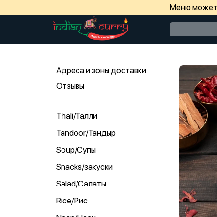
Меню может 
Адреса и зоны доставки
Отзывы
Thali/Талли
Tandoor/Тандыр
Soup/Супы
Snacks/закуски
Salad/Салаты
Rice/Рис