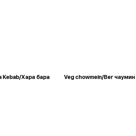
a Kebab/Хара бара
Veg chowmein/Вег чаумин