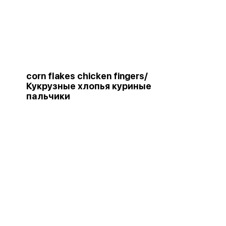
и
corn flakes chicken fingers/
Кукрузные хлопья куриные
пальчики