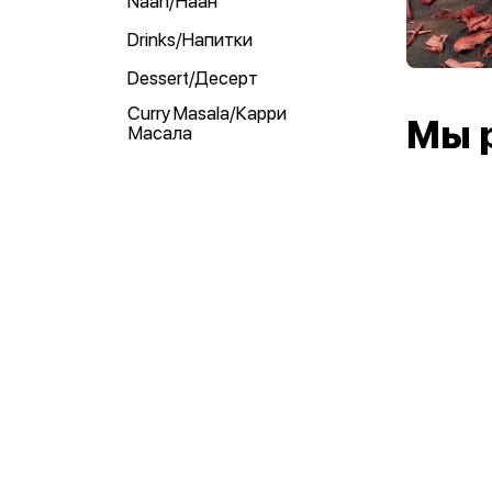
Naan/Наан
Drinks/Напитки
Dessert/Десерт
Curry Masala/Карри
Мы 
Масала