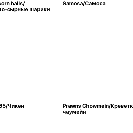
orn balls/
Samosa/Самоса
но-сырные шарики
 65/Чикен
Prawns Chowmein/Кревет
чаумейн