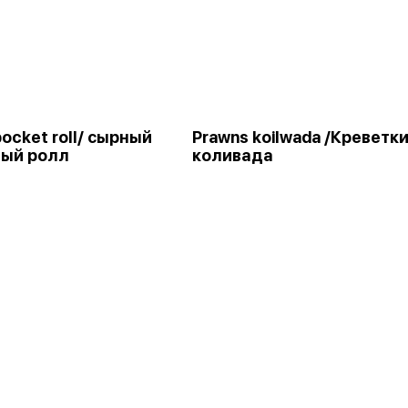
ocket roll/ сырный
Prawns koilwada /Креветк
ый ролл
коливада