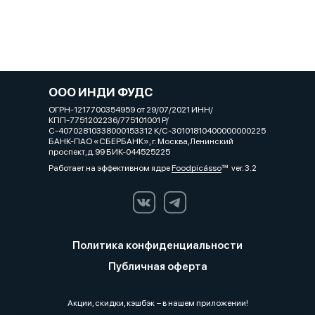
ООО ИНДИ ФУДС
ОГРН-1217700354959 от 29/07/2021 ИНН/
КПП-7751202236/775101001 Р/
С-40702810338000153312 К/С-30101810400000000225
БАНК-ПАО «СБЕРБАНК», г. Москва,Ленинский
проспект,д.99 БИК-044525225
Работает на эффективном ядре
Foodpicásso
ver. 3.2
Политика конфиденциальности
Публичная оферта
Акции, скидки, кэшбэк − в нашем приложении!