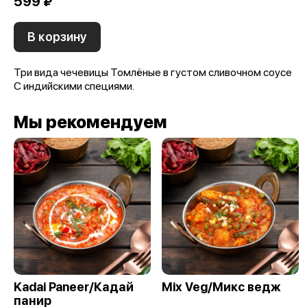
599 ₽
В корзину
Три вида чечевицы Томлёные в густом сливочном соусе
С индийскими специями.
Мы рекомендуем
Kadai Paneer/Кадай
Mix Veg/Микс ведж
панир