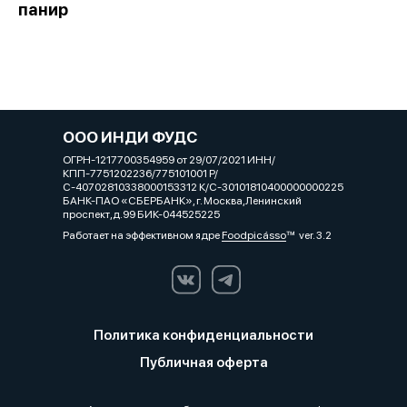
панир
ООО ИНДИ ФУДС
ОГРН-1217700354959 от 29/07/2021 ИНН/
КПП-7751202236/775101001 Р/
С-40702810338000153312 К/С-30101810400000000225
БАНК-ПАО «СБЕРБАНК», г. Москва,Ленинский
проспект,д.99 БИК-044525225
Работает на эффективном ядре
Foodpicásso
ver. 3.2
Политика конфиденциальности
Публичная оферта