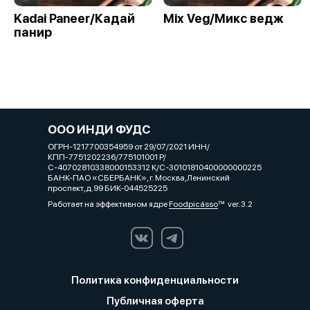
Kadai Paneer/Кадай
Mix Veg/Микс ведж
панир
ООО ИНДИ ФУДС
ОГРН-1217700354959 от 29/07/2021 ИНН/
КПП-7751202236/775101001 Р/
С-40702810338000153312 К/С-30101810400000000225
БАНК-ПАО «СБЕРБАНК», г. Москва,Ленинский
проспект,д.99 БИК-044525225
Работает на эффективном ядре
Foodpicásso
ver. 3.2
Политика конфиденциальности
Публичная оферта