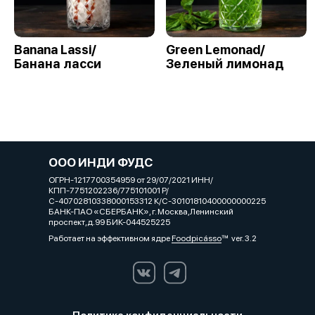
Banana Lassi/
Green Lemonad/
Банана ласси
Зеленый лимонад
ООО ИНДИ ФУДС
ОГРН-1217700354959 от 29/07/2021 ИНН/
КПП-7751202236/775101001 Р/
С-40702810338000153312 К/С-30101810400000000225
БАНК-ПАО «СБЕРБАНК», г. Москва,Ленинский
проспект,д.99 БИК-044525225
Работает на эффективном ядре
Foodpicásso
ver. 3.2