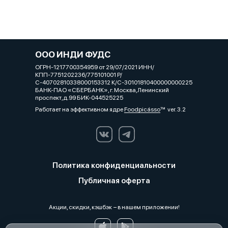
ООО ИНДИ ФУДС
ОГРН-1217700354959 от 29/07/2021 ИНН/
КПП-7751202236/775101001 Р/
С-40702810338000153312 К/С-30101810400000000225
БАНК-ПАО «СБЕРБАНК», г. Москва,Ленинский
проспект,д.99 БИК-044525225
Работает на эффективном ядре
Foodpicásso
ver. 3.2
Политика конфиденциальности
Публичная оферта
Акции, скидки, кэшбэк − в нашем приложении!