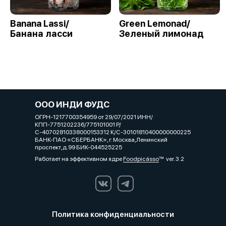
Banana Lassi/
Green Lemonad/
Банана ласси
Зеленый лимонад
ООО ИНДИ ФУДС
ОГРН-1217700354959 от 29/07/2021 ИНН/
КПП-7751202236/775101001 Р/
С-40702810338000153312 К/С-30101810400000000225
БАНК-ПАО «СБЕРБАНК», г. Москва,Ленинский
проспект,д.99 БИК-044525225
Работает на эффективном ядре
Foodpicásso
ver. 3.2
Политика конфиденциальности