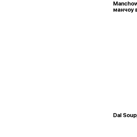
Manchow
манчоу 
Dal Sou