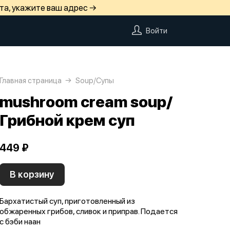
та, укажите ваш адрес →
Войти
Главная страница
Soup/Супы
mushroom cream soup/
Грибной крем суп
449 ₽
В корзину
Бархатистый суп, приготовленный из
обжаренных грибов, сливок и приправ. Подается
с бэби наан