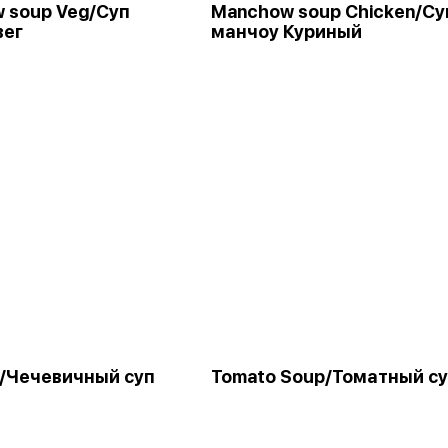
 soup Veg/Суп
Manchow soup Chicken/Су
вег
манчоу Куриный
p/Чечевичный суп
Tomato Soup/Томатный с