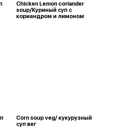
п
Chicken Lemon coriander
soup/Куриный суп с
кориандром и лимоном
уп
Corn soup veg/ кукурузный
суп вег