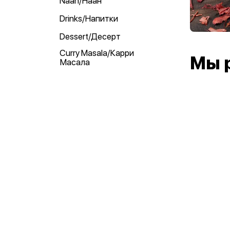
Naan/Наан
Drinks/Напитки
Dessert/Десерт
Curry Masala/Карри
Мы 
Масала