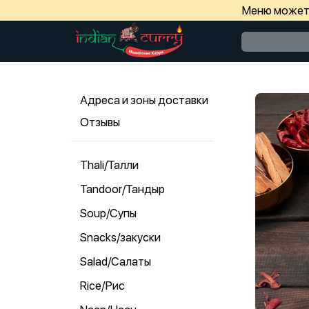
Меню может 
Адреса и зоны доставки
Отзывы
Thali/Талли
Tandoor/Тандыр
Soup/Супы
Snacks/закуски
Salad/Салаты
Rice/Рис