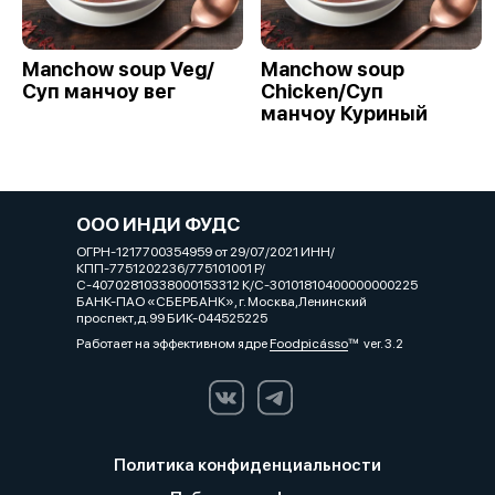
Manchow soup Veg/
Manchow soup
Суп манчоу вег
Chicken/Суп
манчоу Куриный
ООО ИНДИ ФУДС
ОГРН-1217700354959 от 29/07/2021 ИНН/
КПП-7751202236/775101001 Р/
С-40702810338000153312 К/С-30101810400000000225
БАНК-ПАО «СБЕРБАНК», г. Москва,Ленинский
проспект,д.99 БИК-044525225
Работает на эффективном ядре
Foodpicásso
ver. 3.2
Политика конфиденциальности