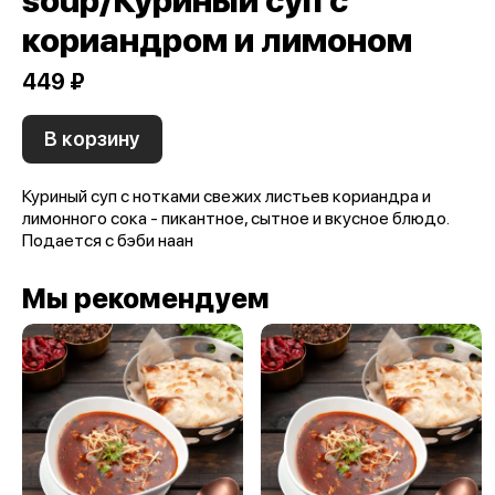
soup/Куриный суп с
кориандром и лимоном
449 ₽
В корзину
Куриный суп с нотками свежих листьев кориандра и
лимонного сока - пикантное, сытное и вкусное блюдо.
Подается с бэби наан
Мы рекомендуем