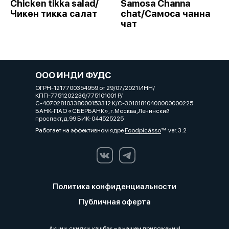
Chicken tikka salad/
Samosa Channa
Чикен тикка салат
chat/Самоса чанна
чат
ООО ИНДИ ФУДС
ОГРН-1217700354959 от 29/07/2021 ИНН/
КПП-7751202236/775101001 Р/
С-40702810338000153312 К/С-30101810400000000225
БАНК-ПАО «СБЕРБАНК», г. Москва,Ленинский
проспект,д.99 БИК-044525225
Работает на эффективном ядре
Foodpicásso
ver. 3.2
Политика конфиденциальности
Публичная оферта
Акции, скидки, кэшбэк − в нашем приложении!