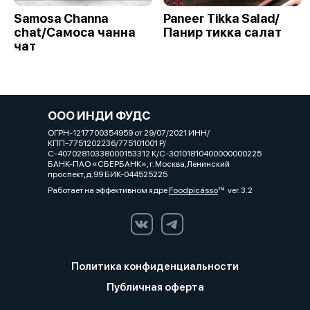
Samosa Channa
Paneer Tikka Salad/
chat/Самоса чанна
Панир тикка салат
чат
ООО ИНДИ ФУДС
ОГРН-1217700354959 от 29/07/2021 ИНН/
КПП-7751202236/775101001 Р/
С-40702810338000153312 К/С-30101810400000000225
БАНК-ПАО «СБЕРБАНК», г. Москва,Ленинский
проспект,д.99 БИК-044525225
Работает на эффективном ядре
Foodpicásso
ver. 3.2
Политика конфиденциальности
Публичная оферта