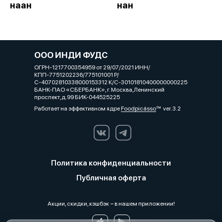
наан
нан
ООО ИНДИ ФУДС
ОГРН-1217700354959 от 29/07/2021 ИНН/
КПП-7751202236/775101001 Р/
С-40702810338000153312 К/С-30101810400000000225
БАНК-ПАО «СБЕРБАНК», г. Москва,Ленинский
проспект,д.99 БИК-044525225
Работает на эффективном ядре
Foodpicásso
ver. 3.2
Политика конфиденциальности
Публичная оферта
Акции, скидки, кэшбэк − в нашем приложении!