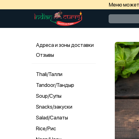
Меню может 
Адреса и зоны доставки
Отзывы
Thali/Талли
Tandoor/Тандыр
Soup/Супы
Snacks/закуски
Salad/Салаты
Rice/Рис