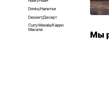
Naan/Наан
Drinks/Напитки
Dessert/Десерт
Curry Masala/Карри
Масала
Мы 