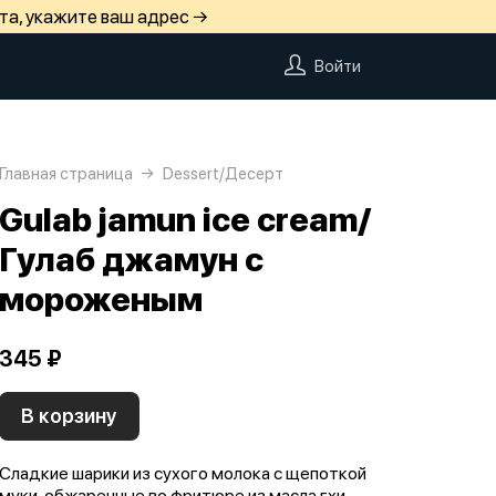
та, укажите ваш адрес →
Войти
Главная страница
Dessert/Десерт
Gulab jamun ice cream/
Гулаб джамун с
мороженым
345 ₽
В корзину
Сладкие шарики из сухого молока с щепоткой
муки, обжаренные во фритюре из масла гхи,